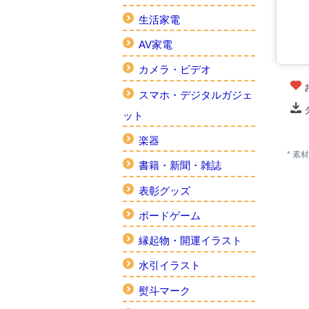
生活家電
AV家電
カメラ・ビデオ
スマホ・デジタルガジェ
ット
楽器
* 
書籍・新聞・雑誌
表彰グッズ
ボードゲーム
縁起物・開運イラスト
水引イラスト
熨斗マーク