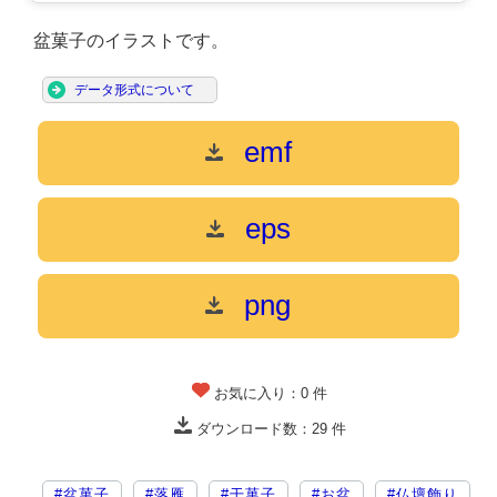
盆菓子のイラストです。
データ形式について
emf
eps
png
お気に入り：
0
件
ダウンロード数：
29
件
#盆菓子
#落雁
#干菓子
#お盆
#仏壇飾り